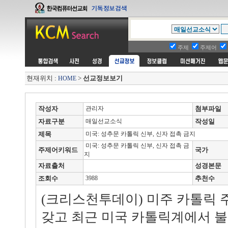
주제
주제어
현재위치 :
>
선교정보보기
HOME
작성자
관리자
첨부파일
자료구분
매일선교소식
작성일
제목
미국: 성추문 카톨릭 신부, 신자 접촉 금지
미국: 성추문 카톨릭 신부, 신자 접촉 금
주제어키워드
국가
지
자료출처
성경본문
조회수
3988
추천수
(크리스천투데이) 미주 카톨릭
갖고 최근 미국 카톨릭계에서 불