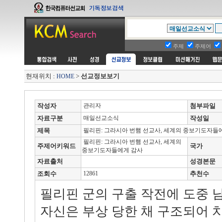
주제
주제어
현재위치 :
>
선교정보보기
HOME
작성자
관리자
첨부파일
자료구분
매일선교소식
작성일
제목
필리핀: 그라시아 번햄 선교사, 세계의 중보기도자들
필리핀: 그라시아 번햄 선교사, 세계의
주제어키워드
국가
중보기도자들에게 감사
자료출처
성경본문
조회수
12861
추천수
필리핀 군의 구출 작전에 도중 
자신은 부상 당한 채 구조되어 