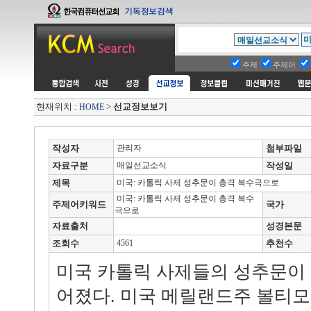
주제
주제어
현재위치 :
>
선교정보보기
HOME
작성자
관리자
첨부파일
자료구분
매일선교소식
작성일
제목
미국: 카톨릭 사제 성추문이 총격 복수극으로
미국: 카톨릭 사제 성추문이 총격 복수
주제어키워드
국가
극으로
자료출처
성경본문
조회수
4561
추천수
미국 카톨릭 사제들의 성추문이
어졌다. 미국 메릴랜드주 볼티모