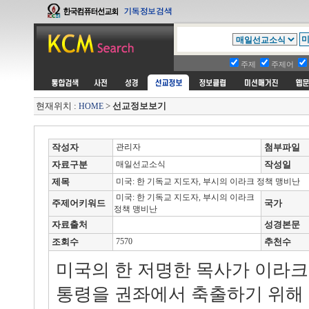
주제
주제어
현재위치 :
>
선교정보보기
HOME
작성자
관리자
첨부파일
자료구분
매일선교소식
작성일
제목
미국: 한 기독교 지도자, 부시의 이라크 정책 맹비난
미국: 한 기독교 지도자, 부시의 이라크
주제어키워드
국가
정책 맹비난
자료출처
성경본문
조회수
7570
추천수
미국의 한 저명한 목사가 이라크
통령을 권좌에서 축출하기 위해