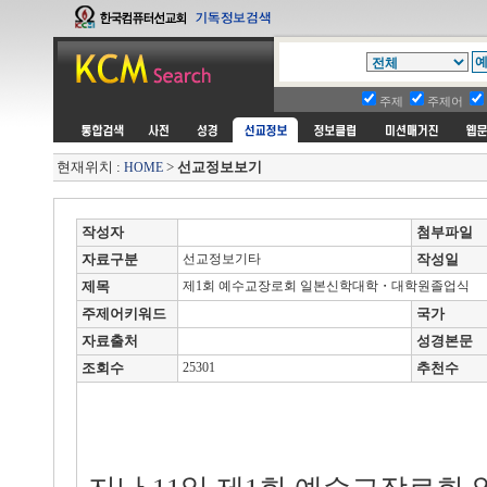
주제
주제어
현재위치 :
>
선교정보보기
HOME
작성자
첨부파일
자료구분
선교정보기타
작성일
제목
제1회 예수교장로회 일본신학대학・대학원졸업식
주제어키워드
국가
자료출처
성경본문
조회수
25301
추천수