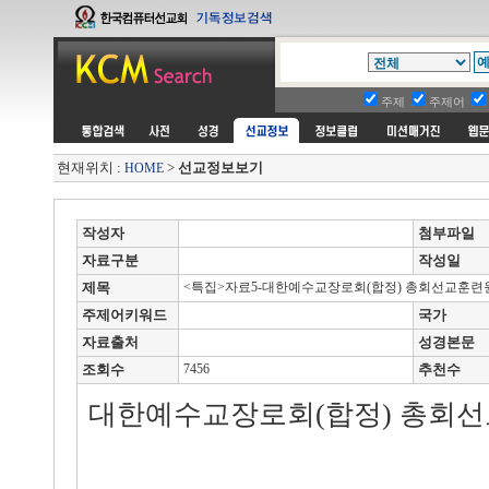
주제
주제어
현재위치 :
>
선교정보보기
HOME
작성자
첨부파일
자료구분
작성일
제목
<특집>자료5-대한예수교장로회(합정) 총회선교훈련
주제어키워드
국가
자료출처
성경본문
조회수
7456
추천수
대한예수교장로회(합정) 총회