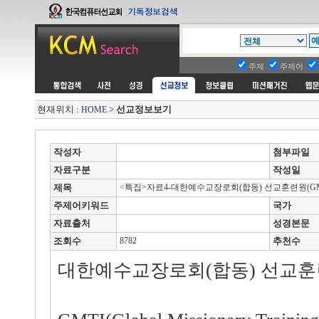
주제
주제어
현재위치 :
>
선교정보보기
HOME
작성자
첨부파일
자료구분
작성일
제목
<특집>자료4-대한예수교장로회(합동) 선교훈련원(GM
주제어키워드
국가
자료출처
성경본문
조회수
8782
추천수
대한예수교장로회(합동) 선교