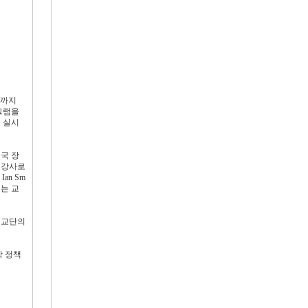
일까지
그램을
 실시
국 장
가 주강사로
an Sm
는 교
 교단의
각 정책