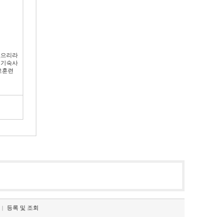
없으리라
 기숙사
교훈련
등록 및 조회
|