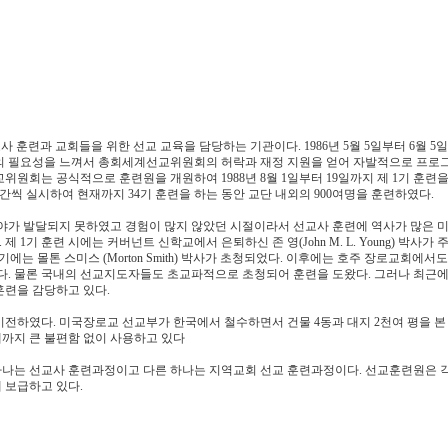
련과 교회들을 위한 선교 교육을 담당하는 기관이다. 1986년 5월 5일부터 6월 5
훈련의 필요성을 느껴서 총회세계선교위원회의 허락과 재정 지원을 얻어 자발적으로 프로
원회는 공식적으로 훈련원을 개원하여 1988년 8월 1일부터 19일까지 제 1기 훈련을
주간씩 실시하여 현재까지 34기 훈련을 하는 동안 교단 내외의 900여명을 훈련하였다.
가 발달되지 못하였고 경험이 많지 않았던 시절이라서 선교사 훈련에 역사가 많은 미
많이 받았다. 제 1기 훈련 시에는 커버넌트 신학교에서 은퇴하신 존 영(John M. L. Young) 박사
3기에는 몰톤 스미스 (Morton Smith) 박사가 초청되었다. 이후에는 호주 장로교회에서도 I
였다. 물론 국내의 선교지도자들도 초교파적으로 초청되어 훈련을 도왔다. 그러나 최근에
훈련을 감당하고 있다.
이전하였다. 미국장로교 선교부가 한국에서 철수하면서 건물 4동과 대지 2천여 평을 본
까지 큰 불편함 없이 사용하고 있다
 하나는 선교사 훈련과정이고 다른 하나는 지역교회 선교 훈련과정이다. 선교훈련원은 
 보급하고 있다.