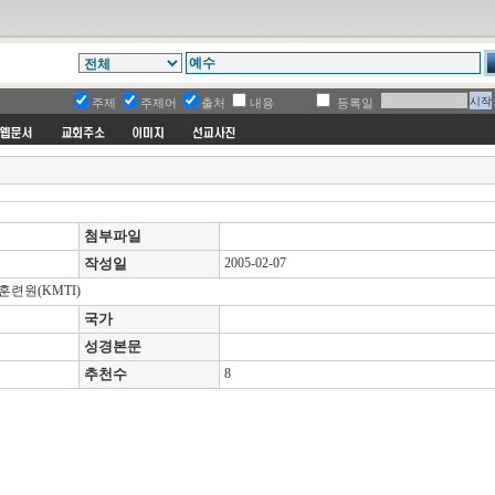
주제
주제어
출처
내용
등록일
첨부파일
작성일
2005-02-07
련원(KMTI)
국가
성경본문
추천수
8