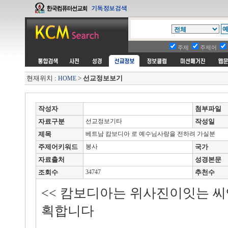
주제
주제어
현재위치 :
>
선교정보보기
HOME
작성자
첨부파일
자료구분
선교정보기타
작성일
제목
베트남 캄보디아 로 예수님사랑을 전하려 가실분
주제어키워드
봉사
국가
자료출처
성경본문
조회수
34747
추천수
<< 캄보디아는 위사진이잇는 
획합니다