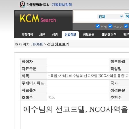
주제
주제어
현재위치 :
>
선교정보보기
HOME
작성자
첨부파일
자료구분
작성일
제목
<특집>사례1-예수님의 선교모델,NGO사역을 통한 
주제어키워드
국가
자료출처
성경본문
조회수
7155
추천수
예수님의 선교모델, NGO사역을