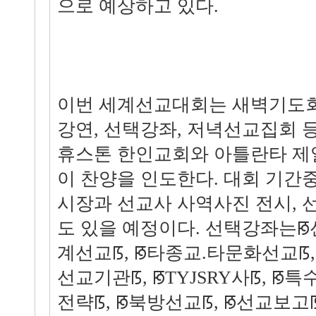
으로 예상하고 있다.
이번 세계선교대회는 새벽기도회
강연, 선택강좌, 저녁선교집회 
휴스톤 한인교회와 아틀란타 제
이 찬양을 인도한다. 대회 기간
시장과 선교사 사역사진 전시, 
도 있을 예정이다. 선택강좌는ꡐ
계선교ꡑ, ꡐ타종교.타문화선교ꡑ, 
선교기관ꡑ, ꡐTYJSRY사ꡑ, ꡐ특
전략ꡑ, ꡐ북방선교ꡑ, ꡐ선교보고