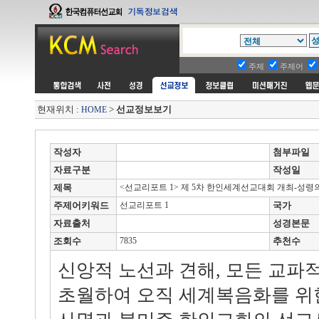
주제
주제어
현재위치 :
>
선교정보보기
HOME
작성자
첨부파일
자료구분
작성일
제목
<선교리포트 1> 제 5차 한인세계선교대회 개최-성령
주제어키워드
선교리포트 1
국가
자료출처
성경본문
조회수
7835
추천수
신앙적 노선과 견해, 모든 교파
초월하여 오직 세계복음화를 위