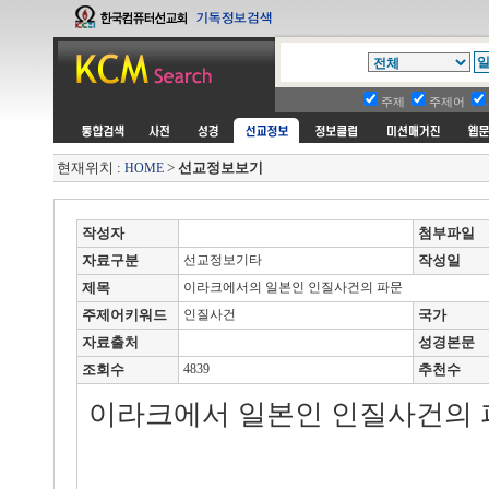
주제
주제어
현재위치 :
>
선교정보보기
HOME
작성자
첨부파일
자료구분
선교정보기타
작성일
제목
이라크에서의 일본인 인질사건의 파문
주제어키워드
인질사건
국가
자료출처
성경본문
조회수
4839
추천수
이라크에서 일본인 인질사건의 