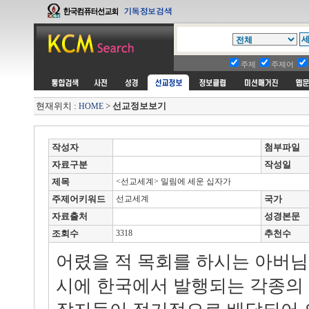
주제
주제어
현재위치 :
>
선교정보보기
HOME
작성자
첨부파일
자료구분
작성일
제목
<선교세계> 밀림에 세운 십자가
주제어키워드
선교세계
국가
자료출처
성경본문
조회수
3318
추천수
어렸을 적 목회를 하시는 아버님
시에 한국에서 발행되는 각종의