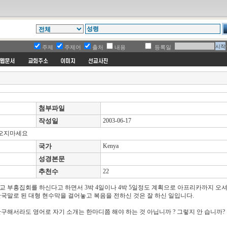
주제
주제어
출처
내용
등록일
첨부파일
작성일
2003-06-17
 오지마세요
국가
Kenya
성경본문
추천수
22
 부흥집회를 하신다고 하면서 3박 4일이나 4박 5일정도 계획으로 아프리카까지 오셔
국말로 된 대형 현수막을 걸어놓고 복음을 전하신 것은 잘 하신 일입니다.
해서라도 영어로 자기 소개는 한마디쯤 해야 하는 것 아닙니까 ? 그렇지 안 습니까?