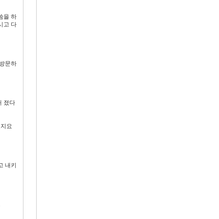
씀을 하
시고 다
 방문하
해 졌다
있지요
고 내키
.