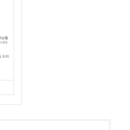
사님들
니다.
듭 드리