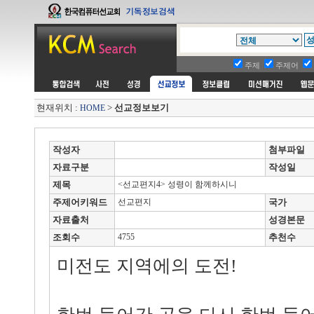
주제
주제어
현재위치 :
>
선교정보보기
HOME
작성자
첨부파일
자료구분
작성일
제목
<선교편지4> 성령이 함께하시니
주제어키워드
선교편지
국가
자료출처
성경본문
조회수
4755
추천수
미전도 지역에의 도전!