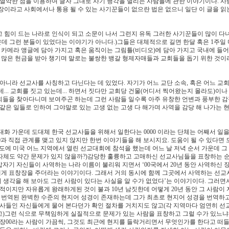
 열악한 점을 이용하여 글자 그대로 사기 행각을 벌리는 사람들에 관한 이야기이다. 사
장이라고 사회에서나 통용 될 수 있는 사기꾼들이 없으란 법은 없으니 일단 이 글을 읽
 힘이 드는 나라로 인식이 되고 소문이 나서 그런지 유독 그러한 사기꾼들이 많이 다
데 그런 분들이 있었다는 이야기가 아니다.)그들은 대체적으로 길면 한달 혹은 1주일
카메라 앵글에 담아 가지고 혹은 움직이는 그림틀(비디오)에 담아 가지고 국내에 들
많은 헌금을 받아 챙기며 말로는 불쌍한 뱅갈 형제자매들과 교회들을 돕기 위한 것이
아니라 선교사를 사칭하고 다닌다는 데 있었다. 자기가 어느 교단 소속, 혹은 어느 교
.. 교회를 짓고 있는데... 하면서 짓다만 교회당 건물(어디서 찍어왔는지 몰라도)이나
회들을 찾아다니며 보여주곤 하는데 그런 사람들 일수록 아주 유창한 언변과 풍부한 감
같은 일들로 인하여 그야말로 있는 고생 없는 고생 다 해가며 사역을 감당 해 나가는 
화 가운데 도대체 한국 선교사들을 위해서 일한다는 0000 이라는 단체는 어째서 일을
00과 직접 관계를 맺고 있지 않지만 한번 이야기들을 해 보시지요. 도움이 될 수 있다면 
년도에 미국 어느 지역에서 열린 선교대회에 참석을 했는데 어느 날 저녁 순서 가운데 그
자체도 약간 문제가 있지 않을까?)감당한 훌륭하고 고매하신 선교사님들을 표창하는 
기 자신들이 사역하는 나라 이름이 불리워 지면서 ‘00국에서 20년 동안 사역하신 장
게 표창장을 주더라는 이야기이다. 그래서 거의 동시에 함께 그곳에서 사역하는 선
리 생각을 해 보아도 그런 사람이 있다는 사실을 알 수가 없었다’는 이야기이다. 그러면
지만 자유롭게 왕래하게된 것이 불과 10년 남짓한데 어떻게 20년 동안 그 사람이
 번역된 완벽한 수준의 현지어 성경이 존재하는데 그가 최초로 현지어 성경을 번역하고..
교사들인 자신들에게 물어 본다던가 확인 절차를 거치지도 않고(각 지역마다 엄연히 선
고)그런 식으로 무책임하게 실질적으로 문제가 있는 사람을 표창하고 그럴 수가 있느냐
 장00라는 사람이 가끔씩, 그것도 최근에 현지를 들락거리면서 무엇인가를 한다고 떠들