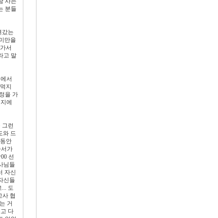
람 사는
는 분들
녀갔는
 미만을
어가서
라고 말
회에서
 먹지
정을 가
현지에
 그런
도와 드
 동안
순서가
00 선
교사님들
서 자신
 자신들
. 도
교사 협
는 거
고 다