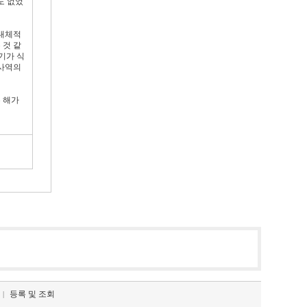
도 없었
 대체적
 것 같
기가 식
 사역의
 해가
등록 및 조회
|