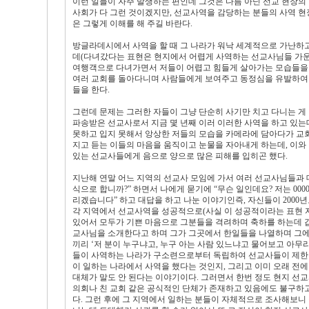
이런 일들이 자주 발생하는 편인데 그것은 다름 아닌 선교 현장의
사회가 다 그런 것이겠지만, 선교사역을 감당하는 분들의 사역 현
은 그렇게 이해를 해 주길 바란다.
방글라데시에서 사역을 할 때 그 나라가 워낙 세계적으로 가난하고
데(다녀갔다는 표현은 현지에서 어렵게 사역하는 선교사님들 가운
여행객으로 다녀가면서 저들이 어렵고 힘들게 살아가는 모습들을 
여러 교회를 돌아다니며 사람들에게 보여주고 동정심을 유발하여 
들을 한다.
그런데 문제는 그러한 자들이 그냥 단순히 사기만 치고 다니는 게 
파송받은 선교사로서 지금 몇 년째 이러 이러한 사역을 하고 있는데.
못하고 입지 못해서 앙상한 저들의 모습을 카메라에 담아다가 교
지고 듣는 이들의 마음을 움직이고 눈물을 자아내게 하는데, 이와 
있는 선교사들에게 음으로 양으로 많은 피해를 입히곤 했다.
지난해 연말 어느 지역의 선교사 모임에 가서 여러 선교사님들과 대
식으로 합니까?” 하면서 나에게 묻기에 “무슨 일인데요? 저는 00
리겠습니다” 하고 대답을 하고 나눈 이야기인즉, 자신들이 2000
각 지역에서 선교사역을 성공적으로(사실 이 성공적이라는 표현 
있어서 모두가 기쁜 마음으로 그분들을 격려하며 축하를 하는데 갑자
교사님을 소개한다고 하며 그가 그곳에서 한일들을 나열하며 그에
끼리 ‘저 분이 누구냐고, 누구 아는 사람 있느냐고 물어보고 아무
들이 사역하는 나라가 구소련으로부터 독립하여 선교사들이 제한적이
이 일하는 나라에서 사역을 했다는 것인지, 그리고 이미 오래 전에
대체가 말도 안 된다는 이야기이다. 그러면서 한번 정도 현지 선
의회나 친 교회 같은 공식적인 단체가 존재하고 있음에도 불구하
다. 그런 후에 그 지역에서 일하는 분들이 자체적으로 조사해보니