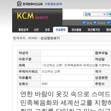
주제
주제어
현재위치 :
>
선교정보보기
HOME
작성자
첨부파일
자료구분
작성일
제목
<선교하는 교회> 민족복음화와 세계선교를 지향하
주제어키워드
선교하는 교회
국가
자료출처
성경본문
조회수
4442
추천수
연한 바람이 옷깃 속으로 스며
민족복음화와 세계선교를 지향