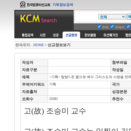
주제
주제어
현재위치 :
>
선교정보보기
HOME
작성자
첨부파일
자료구분
작성일
제목
<기획> 탐방1-온 몸으로 예수 그리스도의 사랑을 전
주제어키워드
기획
국가
자료출처
성경본문
조회수
10381
추천수
고(故) 조승미 교수