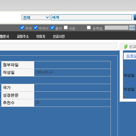
주제
주제어
출처
내용
등록일
선교
첨부파일
작성일
2002-09-14
국가
성경본문
추천수
19