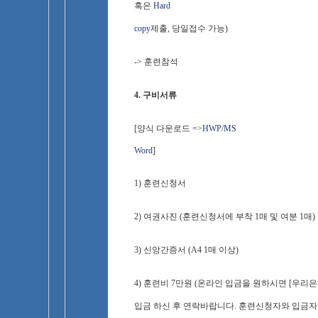
혹은
Hard
copy
제출, 당일접수 가능)
-> 훈련참석
4. 구비서류
[양식 다운로드 =>
HWP
/
MS
Word
]
1) 훈련신청서
2) 여권사진 (훈련신청서에 부착 1매 및 여분 1매)
3) 신앙간증서 (A4 1매 이상)
4) 훈련비 7만원 (온라인 입금을 원하시면 [우리은행 1
입금 하신 후 연락바랍니다. 훈련신청자와 입금자