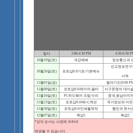
일시
3:00-4:30 PM
4:30-6:30 
10월19일(토)
개강예배
정보통신과 
선교정보연구
10월26일(토)
포토샵6.0기초/기본메뉴
사역
11월01일(금)
철야기도(9:00 P
11월09일(토)
포토샵6.0/레이어,필터
서구문명의 대이슬
11월16일(토)
PC하드웨어 조립/수리
중국,동남아지역
11월23일(토)
포토샵6.0/배너,액션
국가정보와 미
11월30일(토)
포토샵6.0/인쇄물제작
웹진과 문서
12월07일(토)
웍샵1
웍샵2
*강의 순서는 사정에 의하여
변경될 수 있습니다.