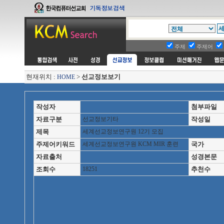
주제
주제어
현재위치 :
>
선교정보보기
HOME
작성자
첨부파일
자료구분
선교정보기타
작성일
제목
세계선교정보연구원 12기 모집
주제어키워드
세계선교정보연구원 KCM MIR 훈련
국가
자료출처
성경본문
조회수
18251
추천수