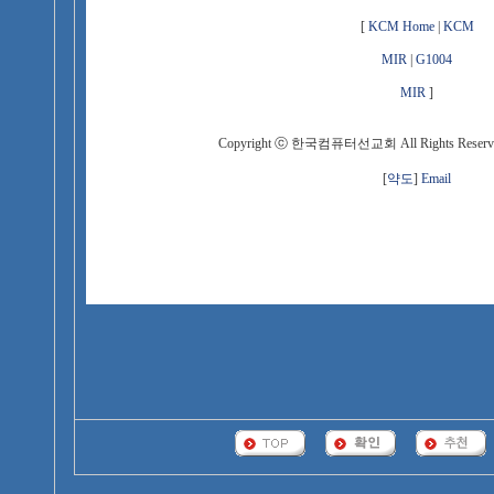
[
KCM Home
|
KCM
MIR
|
G1004
MIR
]
Copyright ⓒ 한국컴퓨터선교회 All Rights Reserved.
[
약도
]
Email