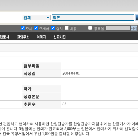
주제
주제어
출처
내용
등록일
첨부파일
작성일
2004-04-01
국가
성경본문
추천수
85
동안 편집하고 번역하여 사용하던 한일찬송가를 한영찬송가처럼 위에는 한글가사가 아래
게 됩니다. 5월말에는 인쇄가 완료되어 5,000부는 일본에서 판매하기 위하여 선적할
전국 유명서점에서 우선 1,000권을 출하할 예정입니다.