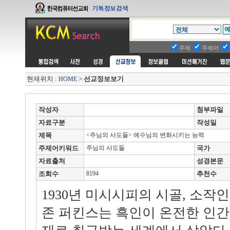
주제
주제어
현재위치 :
>
선교정보보기
HOME
작성자
첨부파일
자료구분
작성일
제목
<주님의 사도들> 예수님의 변화시키는 능력
주제어키워드
주님의 사도들
국가
자료출처
성경본문
조회수
8194
추천수
1930년 미시시피의 시골, 소작
존 퍼킨스는 흑인이 온전한 인간