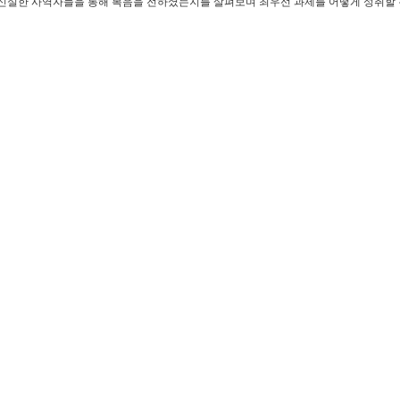
 신실한 사역자들을 통해 복음을 전하셨는지를 살펴보며 최우선 과제를 어떻게 성취할