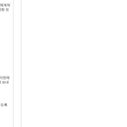
한 체계적
성한 것
 터전에
여 보내
리도록