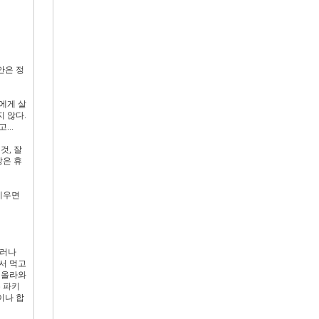
안은 정
인에게 살
지 않다.
...
것, 잘
장은 휴
세우면
그러나
서 먹고
 올라와
 파키
이나 합