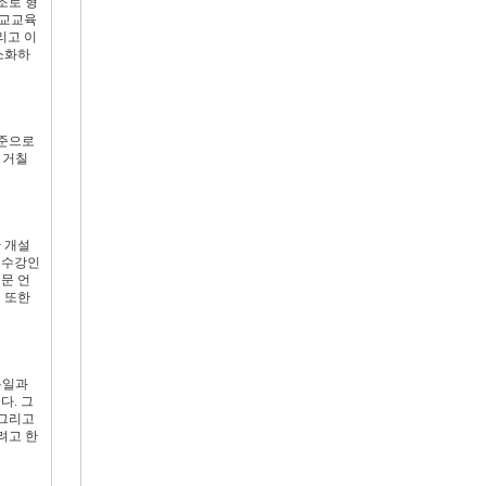
조로 형
독교교육
리고 이
소화하
기준으로
 거칠
 개설
 수강인
전문 언
 또한
통일과
다. 그
 그리고
려고 한