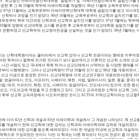
로부터 "학교법인 아세아연합신학대학원" 설립허가 및 "아세아연합신학대학"설립인가를 
공한 후 그 해 10월에 학부에 아세아학과를 개설했다. 86년 11월에 교육부로부터 아
 87년 11월에는 교육부로부터 아세아연학신학대학 대학원 설립인가를 받고 석사과
 신학박사 과정을 인가 받았다. 90년 10월에는 교육부로부터 선교학과 설치인가를 받고
육부로부터 학부 야간과정 신학과와 선교학과 설치인가를 받았다. 97년 3월에는 학부에
10월에 양평에 선교대학원 교사를 완공한 후 교육부로부터 선교대학원 설립인가를 받았
 전환하였고 선교학부의 선교영어전공을 신설하는 것을 인가 받았다. 99년 3월에는 
까지는 신학대학원이라는 울타리에서 선교학 강의나 선교학 전공이라는 형태로 이루어졌
 어떤 목적이나 철학에 의거한 것이라기 보다 일반적이고 이론적인 선교학 소개와 선교
 나간 사람도 있고 국내에서 목회 하거나 선교단체에서 사역하는 등 다양한 형태를 이
터 시행해왔다. 그러나 선교대학원이 97년 10월에 인가 받고 98년 3월 개원되면서 
의 선교 이념으로 등장한 것이다. 선교대학원에 각국 선교연구원이 개원되면서(현재 16
, 방글라데시, 인도, 아프리카, 시베리아, 북한 , 아랍, 말레이시아, 일본, 몽골, 중국)
아랍, 태국, 아프리카, 북한, 인도, 시베리아, 방글라데시, 인도네시아) 있으며, 또한 평
류선교, 기도선교에 역점을 두고 진행되고 있다. 그리고 교과과정은 신학과 선교학 그리
TS의 학부 선교학 교과과정에서 시도되어왔던 것이고 ACTS의 지역선교학이라는 선교철
에 이미 82년 신학과 개설과 83년 아세아학과 개설에서 그 개념은 나타났다. 즉 선교
학과를 개설하기 전에 선교학에 대한 강의는 신학과와 아세아학과에 강좌로 개설되었다.
 아세아학에 대한 강의를 듣도록 배려되었다. 이러 한 개념은 91년에 선교학과 개설되어
역학으로 구성되었던 것이다. 다만 각 학과는 다른 학과보다 자신의 전공이 좀 더 많았