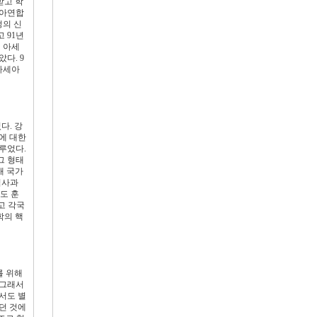
받고 학
세아연합
정의 신
 91년
 아세
다. 9
아세아
다. 강
에 대한
루었다.
그 형태
개 국가
 석사과
신도 훈
고 각국
학의 핵
를 위해
 그래서
서도 별
던 것에