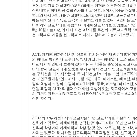
수여할 수 있는 신학원으로 인준 받았고, 81년 12월에 교육부
부에 신학과를 개설했다. 82년 8월에는 양평군 옥천면에 교사를 완
신학대학신학대학원 설립인가를 받고 신학과 석사과정을 개설했고
학과와 아세아학과를 개설했다. 그리고 89년 11월에 교육부로부터
에는 대학원에 기독교 교육학과 설치인가를 받았다. 94년에는 교
아학과와 선교학과를 통합하여 아세아선교학과로 명명했고 97년 
8년 10월에는 야간의 아세아 선교학과를 주간의 기독교교육학과로
선교학과의 이름을 선교학과로 다시 개칭하여 오늘에 이르렀다.
ACTS의 대학원과정에서의 선교학 강의는 74년 개원부터 97년
의 형태도 특강이나 교수에 맞춰서 개설되는 형태였다. 그러므로
비전제시가 일반적 흐름이었다. 따라서 배출된 졸업생도 선교사로
이와 함께 선교사에게 도움을 주기 위해서 선교사 연장교육을 93년부
는 구체성을 띄기 시작했다. 즉 지역선교학이라는 개념이 ACTS
선교 연구원개원: 인도네시아, 필리핀, 태국. 파키스탄, 베트남, 네팔
정의 학생이 모집되고 강의되고(11개국: 중국, 베트남, 파키스탄, 
련원 과정이 ACTS의 캠퍼스가 아닌 학생이 있는 지교회에서 교
의 지역학이라는 3중 구조로 형성되어있다. 이 3중 구조는 AC
심인 것이다.
ACTS의 학부과정에서의 선교학은 91년 선교학과를 개설하기 이전
신학과 지역학인 아세아학을 생각한 것이다. 그래서 90년 선교
신학과 학생이나 아세아학과 학생 할 것 없이 모두 신학, 선교학,
차이는 없었다. 왜냐하면 선교학과의 교과과정은 신학, 선교학, 지