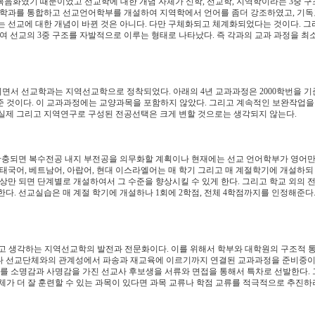
 복음화였기 때문이었고 선교학에 대한 개념 자체가 신학, 선교학, 지역학이라는 3중 구
아학과를 통합하고 선교언어학부를 개설하여 지역학에서 언어를 좀더 강조하였고, 기
 선교에 대한 개념이 바뀐 것은 아니다. 다만 구체화되고 체계화되었다는 것이다. 그
여 선교의 3중 구조를 자발적으로 이루는 형태로 나타났다. 즉 각과의 교과 과정을 최
되면서 선교학과는 지역선교학으로 정착되었다. 아래의 4년 교과과정은 2000학번을 
준 것이다. 이 교과과정에는 교양과목을 포함하지 않았다. 그리고 계속적인 보완작업을
실제 그리고 지역연구로 구성된 전공선택은 크게 변할 것으로는 생각되지 않는다.
확충되면 복수전공 내지 부전공을 의무화할 계획이나 현재에는 선교 언어학부가 영어만
태국어, 베트남어, 아랍어, 현대 이스라엘어는 매 학기 그리고 매 계절학기에 개설하되
이상만 되면 단계별로 개설하여서 그 수준을 향상시킬 수 있게 한다. 그리고 학교 외의 
. 선교실습은 매 계절 학기에 개설하나 1회에 2학점, 전체 4학점까지를 인정해준다.
다고 생각하는 지역선교학의 발전과 전문화이다. 이를 위해서 학부와 대학원의 구조적 
나 선교단체와의 관계성에서 파송과 재교육에 이르기까지 연결된 교과과정을 준비중이
0%를 소명감과 사명감을 가진 선교사 후보생을 서류와 면접을 통해서 특차로 선발한다.
체가 더 잘 훈련할 수 있는 과목이 있다면 과목 교류나 학점 교류를 적극적으로 추진하