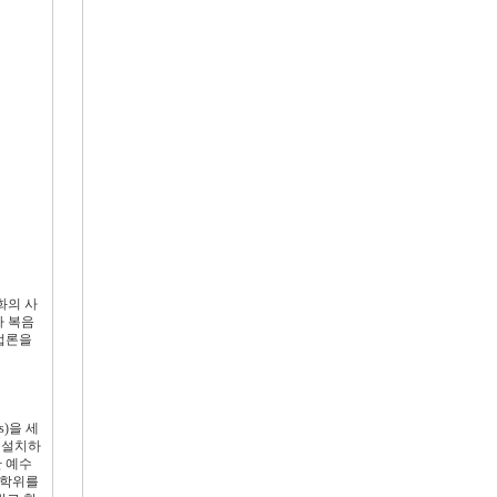
화의 사
아 복음
법론을
s)을 세
 설치하
한 예수
M 학위를