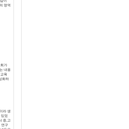
응답이
의 영역
교회가
는 내용
 교육
활성화하
이라 생
 있었
 중,고
 연구