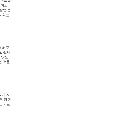
소년들을
동하고
졸업 등
 교회는
 말해준
, 쉽게
 않도
는 것들
자가 사
은 당연
고 지도