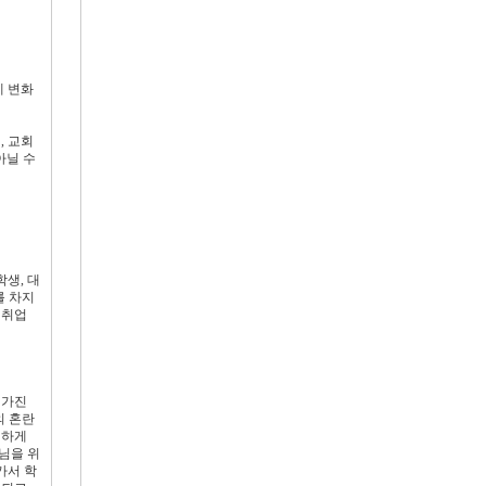
게 변화
, 교회
아닐 수
생, 대
를 차지
 취업
 가진
의 혼란
 하게
님을 위
가서 학