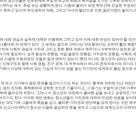
리나라의 청소년들은 진로문제에 부딪쳐 학교와 학원과 독서실을 오가는 고독한 순례자가
 60%는 재수, 취업 또는 방황하게 된다. 시험에 몰리다 보면 학우간에 진실한 우정보
지 못하고 있으며 부모권위의 약화, 그리고 자녀의 탈선으로 인한 결손가정이 늘어가고
대한 관심과 실제적 대책은 미봉책에 그치고 있어 이에 대한 반성이 있어야 할 것이다
 나름대로 의 세계가 있다. 그 세계는 겉으로 나타나는 단순함보다는 오히려 훨씬 복합
오히려 사회의 관습과 가치관 그리고 문화 형태 속에서 깨우거나 거부하면서 점차로 굳
기에 중요하다. 성격 형성의 전환점, 직업 결정의 전환점, 가치관의 전환점, 사회와 
년 시절에 수용되었던 것들은 쉽게 변하지 않는다. 뿐만 아니라, 청소년의 심리는 대단
 신체구조와 함께 사회 경험, 친구 관계, 대 우주속에서 하나의 존재자로서의 자기의 
기에다 이성에 대하여 갖는 기심과 자기의 성을 쌓는 자기만의 세계로의 몰입 등으로 
 되고 거기에서 많은 문제를 일으키기기도 하는 것이다. 통계에 의하면 지난 10년간
형도 점차 조직화, 폭력화하여 강력한 것으로 기울어지고, 그 동기는 우발적 순간에 이
심부에 들어오게 되었다. 그러나 이 청소년의 과정에서 올바른 삶을 보내고 긍정적인 
어지기도 한다. 이러한 제반 변화는 청소년들이 가치관에 대하여 민감한 반응을 보이며
는 과도기에 그들에게 복음을 심고, 올바른 가치관과 판단력을 갖게 한다는 것은 매우
와 선교사의 60%가 청소년 시절에 결심하여 뜻을 세우고 나감으로 세계선교의 사역자