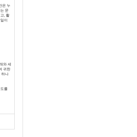
안은 누
는 문
고, 활
 일이
래와 세
며 귀한
 하나
 지도를