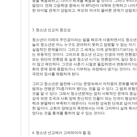
원을 복음화하고, 나아가 세계를 복음화 할 것이다. 그러나 우
말았다. 전체 고등학생 중에서 약 40%만이 대학에 진학하고 나머지
한 라이벌 관계가 성립되고, 부모와 자녀의 올바른 관계가 성립되
3. 청소년 선교의 중요성
청소년이 미래의 주인공이라는 말을 헤프게 사용하면서도 청소년에 
늘의 청소년은 어느 누구도 관여하지 못하고 점령할 수 없는 자기
실질적인 문제들이다. 그리고 그 세계는 이제 굳혀졌다기보다는 
는 유동적인 것이다. 그러므로 청소년 선교는 인생의 어떤 전환점이
보는 판단의 전환점 등 실로 청소년 시기는 전환점이며, 일단 청소
이 많고 예민하다. 그것은 사춘기 시절로 돌입하면서 변화되어가는
회의 문제 등에 융합되거나 거부하는 과정에서 생기는 것이다. 거
국면의 정서를 체험하게 된다.
그리고 청소년은 발전해 나가는 문명속에서 저차원의 문화를 배우게
범죄는 연평균 5%증가되어 왔다는 것을 알 수 있다. 그 범죄 유
것을 알 수 있다. 그래서 청소년문제는 점차 사회적인 문제의 중
갖게 되면 조국과 사회 앞에 헌신적인 인물이 되는 인격이 형성되
력과 분별력이 부족하기 때문이다. 이러한 성숙한 단계로 넘어가려
한 일이다. 교회의 장래성의 측면에서는 더욱 그러하다 실제 목사
었다는 것을 통계를 통하여 알 수 있는 것이다.
4. 청소년 선교에서 고려되어야 할 점