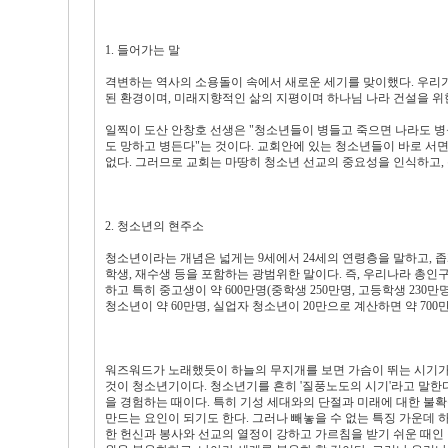
1. 들어가는 말
격변하는 역사의 소용돌이 속에서 새로운 세기를 맞이했다. 우리가
된 환경이며, 미래지향적인 삶의 지평이며 하나님 나라 건설을 위
일찍이 도산 안창호 선생은 "청소년들이 병들고 죽으면 나라도 병
도 망하고 병든다"는 것이다. 교회안에 있는 청소년들이 바로 서면
없다. 그러므로 교회는 마땅히 청소년 선교의 중요성을 인식하고, 
2. 청소년의 현주소
청소년이라는 개념은 넓게는 9세에서 24세의 연령층을 말하고, 좁
학생, 재수생 등을 포함하는 광범위한 말이다. 즉, 우리나라 총인구 
하고 특히 중고생이 약 600만명(중학생 250만명, 고등학생 230만
청소년이 약 60만명, 실업자 청소년이 20만으로 계산하면 약 700
워즈워드가 노래했듯이 하늘의 무지개를 보면 가슴이 뛰는 시기가
것이 청소년기이다. 청소년기를 흔히 '질풍노도의 시기'라고 말한
을 경험하는 때이다. 특히 기성 세대와의 단절과 미래에 대한 
만드는 요인이 되기도 한다. 그러나 빼놓을 수 없는 특징 가운데 
한 헌신과 봉사와 선교의 열정이 강하고 가르침을 받기 쉬운 때인