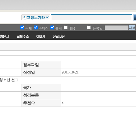
주제
주제어
출처
내용
등록일
첨부파일
작성일
2001-10-21
 청소년 선교
국가
성경본문
추천수
8