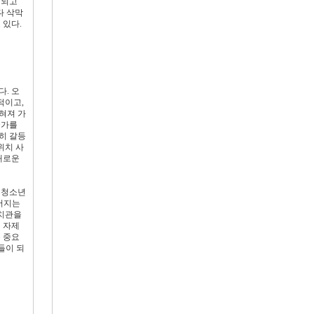
 되고
다 삭막
 있다.
. 오
적이고,
혀져 가
국가를
히 갈등
위치 사
새로운
 청소년
루어지는
가치관을
 자제
 중요
들이 되