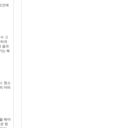
 요인에
수 그
 하게
한 결과
키는 복
. 청소
의 어떠
을 해야
은 청