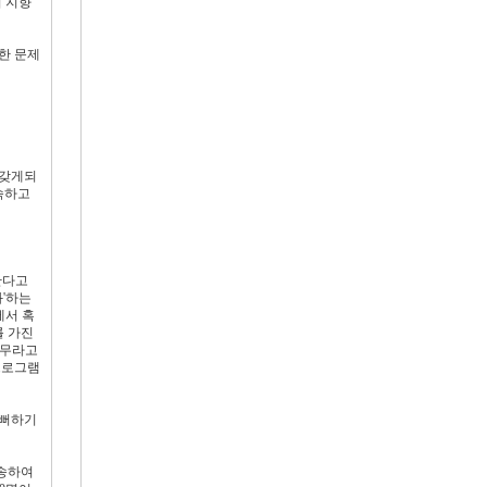
서 지향
러한 문제
 갖게되
속하고
한다고
화'하는
에서 혹
를 가진
선무라고
프로그램
기뻐하기
파송하여