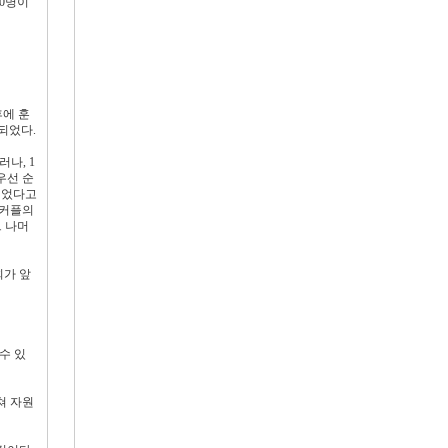
00명이
후에 훈
되었다.
러나, 1
 우선 순
되었다고
 커플의
그 나머
회가 앞
수 있
쳐 자원