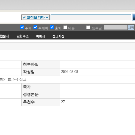
주제
주제어
출처
내용
등록일
첨부파일
작성일
2004-08-08
교회의 효과적 선교
국가
성경본문
추천수
27