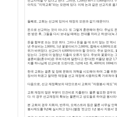
선교사역할 수 있다고 한다. 그러면, 1,200만 80≒175,000명이다. 
아직도 "지역교회"라는 모판에 있다. 이제 논과 같은 선교지로 옮
둘째로, 교회는 선교에 있어서 재정의 모판과 같기 때문이다.
돈으로 선교하는 것이 아니다. 또 그렇게 훈련해야 한다. 주님도 돈
련 받은 후, 그들을 다시 보내실 때에는 전대를 차라고 하셨다(눅 
돈을 함부로 쓰는 것은 죄다. 그러나 돈을 쓸 데 쓰지 않는 것 역시 
년 주보비는 2,000억, 1년 꽃꽂이비가 2,000억, 합해서 4,00
위가 바뀌었다. 선교비가 4,000억이어야 할 것이다. 주보 없어
믿는다. 그런데 더 엄청난 지출의 오류가 있다. 주보와 꽃꽂이는 
결혼비용(혼수비)은 무려 6조에 달한다고 한다(한 커플당 평균 3,70
지를 하나님께 선교비로 드린다면, 1년에 4조 즉, 400억의 100배가
한국 교회는 결혼 및 장례 문화의 개혁을 시도해야 하며 그를 위한
장서야 하겠고 절약한 재정을 선교 재정에 사용하도록 가르쳐야 할
다음으로, 선교 재정확보의 대안으로서 교회의 "자원봉사 제도"의
교회 재정의 많은 부분이 인건비로 지출된다. 물론 필요한 경우의
다. 이 경우 선교재정의 확보는 물론이고 성도들로 하여금 봉사의식
본 교회의 경우 지휘자, 반주자, 오케스트라 등은 물론 사무실 인력
봉사제도를 9년째 실시하고 있다.(별첨 '전교인 1년 봉사 지원서' 