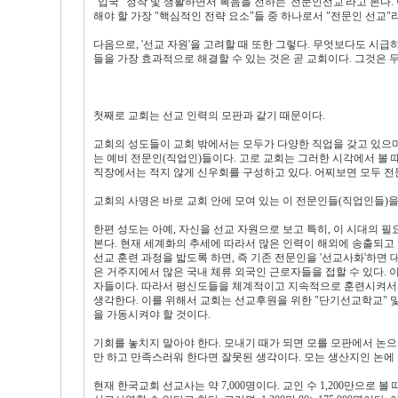
"입국" 정착 및 생활하면서 복음을 전하는 '전문인선교'라고 본다. 이
해야 할 가장 "핵심적인 전략 요소"들 중 하나로서 "전문인 선교"라
다음으로, '선교 자원'을 고려할 때 또한 그렇다. 무엇보다도 시급하
들을 가장 효과적으로 해결할 수 있는 것은 곧 교회이다. 그것은 두
첫째로 교회는 선교 인력의 모판과 같기 때문이다.
교회의 성도들이 교회 밖에서는 모두가 다양한 직업을 갖고 있으며
는 예비 전문인(직업인)들이다. 고로 교회는 그러한 시각에서 볼 
직장에서는 적지 않게 신우회를 구성하고 있다. 어찌보면 모두 
교회의 사명은 바로 교회 안에 모여 있는 이 전문인들(직업인들)을
한편 성도는 아예, 자신을 선교 자원으로 보고 특히, 이 시대의
본다. 현재 세계화의 추세에 따라서 많은 인력이 해외에 송출되고 
선교 훈련 과정을 밟도록 하면, 즉 기존 전문인을 '선교사화'하
은 거주지에서 많은 국내 체류 외국인 근로자들을 접할 수 있다.
자들이다. 따라서 평신도들을 체계적이고 지속적으로 훈련시켜서 
생각한다. 이를 위해서 교회는 선교후원을 위한 "단기선교학교" 
을 가동시켜야 할 것이다.
기회를 놓치지 말아야 한다. 모내기 때가 되면 모를 모판에서 논으로
만 하고 만족스러워 한다면 잘못된 생각이다. 모는 생산지인 논에
현재 한국교회 선교사는 약 7,000명이다. 교인 수 1,200만으로 볼 