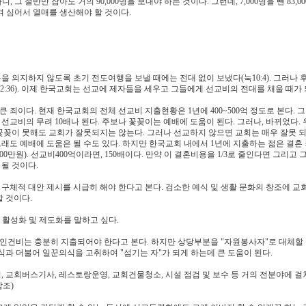
아니, 그 절반만 잡아도 거의 90,000명을 보내야 하는 것이다. 그런데, 7,000명을 뺀 83,0
겨 심어서 열매를 생산해야 할 것이다.
을 의지하지 않도록 초기 전도여행을 보낼 때에는 전대 없이 보냈다(눅10:4). 그러나 
22:36). 이제 한국교회는 선교에 제자들을 세우고 그들에게 선교비의 전대를 채울 때가 
큰 죄이다. 현재 한국교회의 전체 선교비 지출현황은 1년에 400~500억 정도로 본다. 그
0억으로 선교비의 무려 10배나 된다. 주보나 꽃꽂이는 예배에 도움이 된다. 그러나, 바뀌었다.
도, 꽃꽂이 못해도 교회가 잘못되지는 않는다. 그러나 선교하지 않으면 교회는 매우 잘못 
그래도 예배에 도움은 될 수도 있다. 하지만 한국교회 내에서 1년에 지출하는 젊은 결혼
0만원). 선교비400억이라면, 150배이다. 만약 이 결혼비용을 1/3로 줄인다면 그리고 
 될 것이다.
 구체적 대안 제시를 시급히 해야 한다고 본다. 검소한 예식 및 생활 문화의 창조에 교
 것이다.
 활성화 및 제도화를 말하고 싶다.
 인건비는 충분히 지출되어야 한다고 본다. 하지만 상당부분을 "자원봉사자"로 대체할 
과 더불어 일꾼의식을 고취하여 "섬기는 자"가 되게 하는데 큰 도움이 된다.
, 교회버스기사, 레스토랑운영, 교회건물청소, 시설 점검 및 보수 등 거의 전분야에 걸
참조)