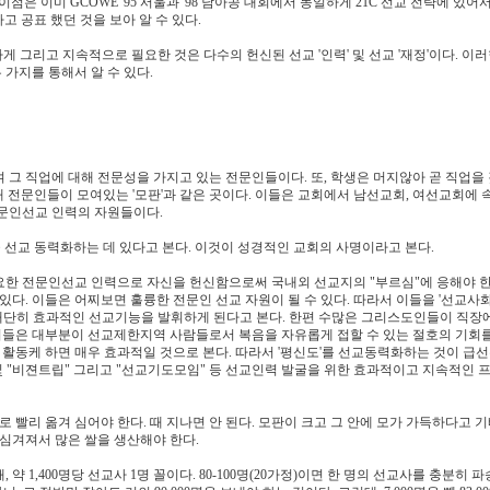
점은 이미 GCOWE '95 서울과 '98 남아공 대회에서 동일하게 21C 선교 전략에 있어
고 공표 했던 것을 보아 알 수 있다.
게 그리고 지속적으로 필요한 것은 다수의 헌신된 선교 '인력' 및 선교 '재정'이다. 이
 가지를 통해서 알 수 있다.
 그 직업에 대해 전문성을 가지고 있는 전문인들이다. 또, 학생은 머지않아 곧 직업을
때 전문인들이 모여있는 '모판'과 같은 곳이다. 이들은 교회에서 남선교회, 여선교회에 
전문인선교 인력의 자원들이다.
 선교 동력화하는 데 있다고 본다. 이것이 성경적인 교회의 사명이라고 본다.
 필요한 전문인선교 인력으로 자신을 헌신함으로써 국내외 선교지의 "부르심"에 응해야 
있다. 이들은 어찌보면 훌륭한 전문인 선교 자원이 될 수 있다. 따라서 이들을 '선교사
면 대단히 효과적인 선교기능을 발휘하게 된다고 본다. 한편 수많은 그리스도인들이 직장
 이들은 대부분이 선교제한지역 사람들로서 복음을 자유롭게 접할 수 있는 절호의 기회
활동케 하면 매우 효과적일 것으로 본다. 따라서 '평신도'를 선교동력화하는 것이 급
및 "비젼트립" 그리고 "선교기도모임" 등 선교인력 발굴을 위한 효과적이고 지속적인 
 빨리 옮겨 심어야 한다. 때 지나면 안 된다. 모판이 크고 그 안에 모가 가득하다고 
 심겨져서 많은 쌀을 생산해야 한다.
때, 약 1,400명당 선교사 1명 꼴이다. 80-100명(20가정)이면 한 명의 선교사를 충분히 