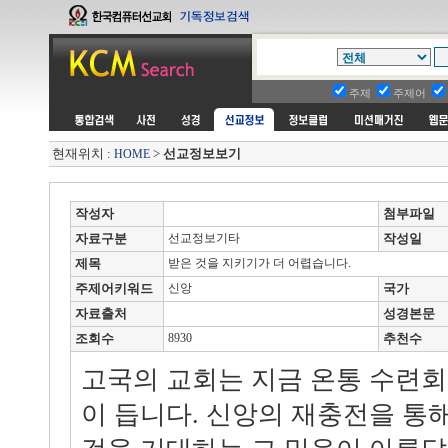
주제
주제어
현재위치 :
>
선교정보보기
HOME
작성자
첨부파일
자료구분
선교정보기타
작성일
제목
받은 것을 지키기가 더 어렵습니다.
주제어키워드
신앙
국가
자료출처
성경본문
조회수
8930
추천수
고국의 교회는 지금 온통 수련
이 듭니다. 신앙의 재충전을 통