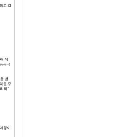
0)고 갈
대해 책
 능동적
을 받
력을 주
기리라”
 여행이