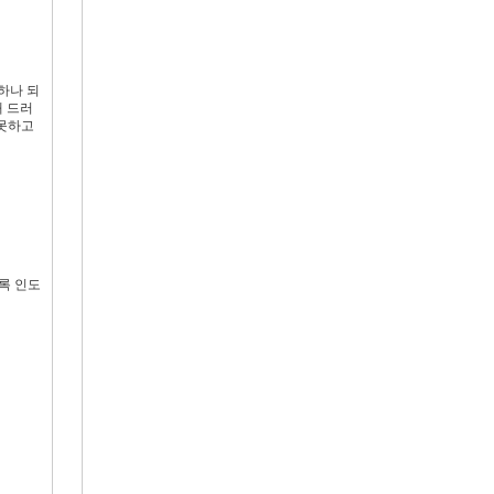
하나 되
해 드러
 못하고
록 인도