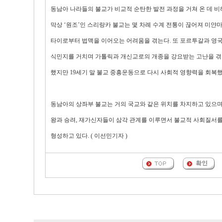
동남아 나라들의 불교가 비교적 순탄한 발전 과정을 거쳐 온 데 비
막상 ‘원조’인 스리랑카 불교는 몇 차례 수계 전통이 끊어져 미얀마
타이로부터 법맥을 이어오는 어려움을 겪는다. 또 포르투갈과 영
식민지를 거치며 가톨릭과 개신교로의 개종을 강요받는 고난을 
했지만 19세기 말 불교 중흥운동으로 다시 사회적 영향력을 회복했
동남아의 상좌부 불교는 거의 국교와 같은 위치를 차지하고 있으
왕과 승려, 재가신자들이 삼각 관계를 이루면서 불교적 사회질서
형성하고 있다. ( 이선민기자 )