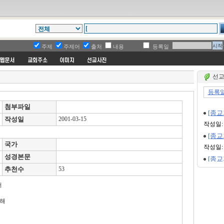
주제
주제어
출처
내용
등록일
선교
첨부파일
작성일
2001-03-15
국가
성경본문
추천수
53
러
전해