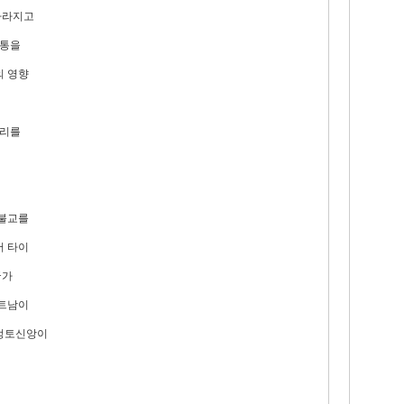
사라지고
전통을
의 영향
자리를
 불교를
어 타이
국가
베트남이
 정토신앙이