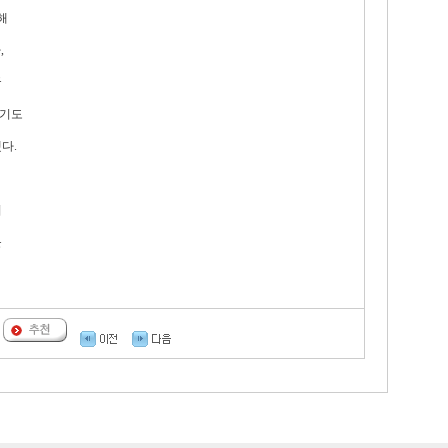
해
,
국
겪기도
다.
며
를