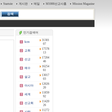
Startsite
게시판
메일
M1000선교사홈
Mission Magazine
인기검색어
31301
kcm
07
17578
교회
13
17204
선교
46
16254
예수
61
13017
설교
03
12026
아시아
20
11859
세계
92
11420
선교회
26
11272
사랑