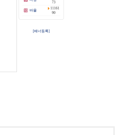
73
11161
바울
90
[배너등록]