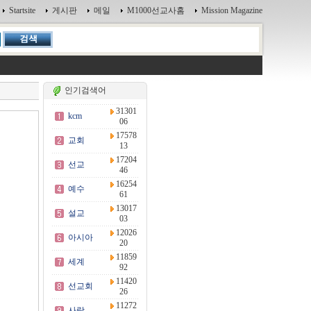
Startsite
게시판
메일
M1000선교사홈
Mission Magazine
인기검색어
31301
kcm
06
17578
교회
13
17204
선교
46
16254
예수
61
13017
설교
03
12026
아시아
20
11859
세계
92
11420
선교회
26
11272
사랑