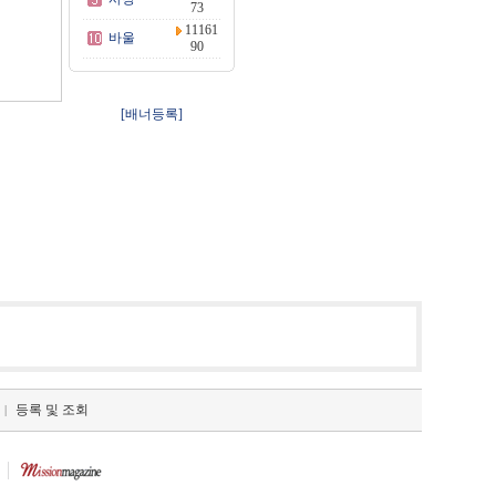
73
11161
바울
90
[배너등록]
등록 및 조회
|