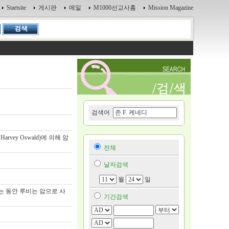
Startsite
게시판
메일
M1000선교사홈
Mission Magazine
검색어
Harvey Oswald)에 의해 암
전체
날자검색
월
일
는 동안 루비는 암으로 사
기간검색