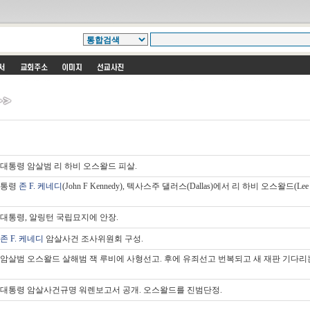
대통령 암살범 리 하비 오스왈드 피살.
대통령
존 F. 케네디
(John F Kennedy), 텍사스주 댈러스(Dallas)에서 리 하비 오스왈드(Lee 
대통령, 알링턴 국립묘지에 안장.
존 F. 케네디
암살사건 조사위원회 구성.
암살범 오스왈드 살해범 잭 루비에 사형선고. 후에 유죄선고 번복되고 새 재판 기다리
대통령 암살사건규명 워렌보고서 공개. 오스왈드를 진범단정.