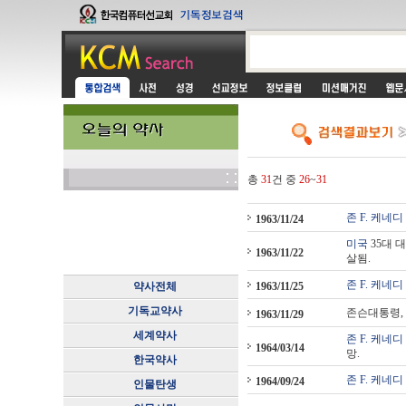
총
31
건 중
26
~
31
존 F. 케네디
1963/11/24
미국
35대 
1963/11/22
살됨.
존 F. 케네디
약사전체
1963/11/25
기독교약사
존슨대통령,
1963/11/29
세계약사
존 F. 케네디
1964/03/14
망.
한국약사
존 F. 케네디
1964/09/24
인물탄생