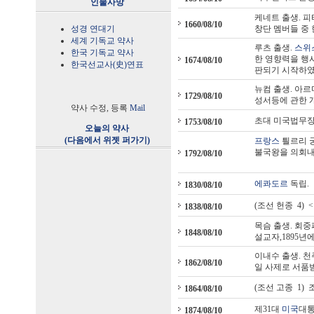
인물사망
케네트 출생. 
1660/08/10
성경 연대기
창단 멤버들 중
세계 기독교 약사
루츠 출생.
스위
한국 기독교 약사
한 영향력을 행사
1674/08/10
한국선교사(史)연표
판되기 시작하였
뉴컴 출생. 아르
1729/08/10
성서등에 관한 
약사 수정, 등록
Mail
초대 미국법무장
1753/08/10
오늘의 약사
(다음에서 위젯 퍼가기)
프랑스
틜르리 궁
불국왕을 의회내에
1792/08/10
에콰도르
독립.
1830/08/10
(조선 헌종 4)
1838/08/10
목슴 출생. 회중
1848/08/10
설교자,1895년
이내수 출생. 천
1862/08/10
일 사제로 서품
(조선 고종 1)
1864/08/10
제31대
미국
대통
1874/08/10