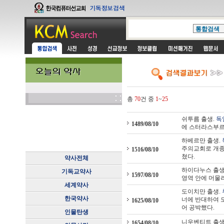
총
70
건 중
1
~
25
쉬투름 출생.
독
1489/08/10
에 스터라스부르
하베르만 출생.
주의교회로 개종
1516/08/10
쳤다.
약사전체
하이다누스 출생
기독교약사
1597/08/10
영역 안에 머물
세계약사
도이치만 출생.
한국약사
너에 반대하여 
1625/08/10
어 공박했다.
인물탄생
니우벤티트 출생
1654/08/10