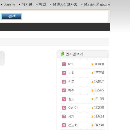
Startsite
게시판
메일
M1000선교사홈
Mission Magazine
인기검색어
kcm
3130138
교회
1757836
선교
1720457
예수
1625475
설교
1301715
아시아
1202639
세계
1186014
선교회
1142040