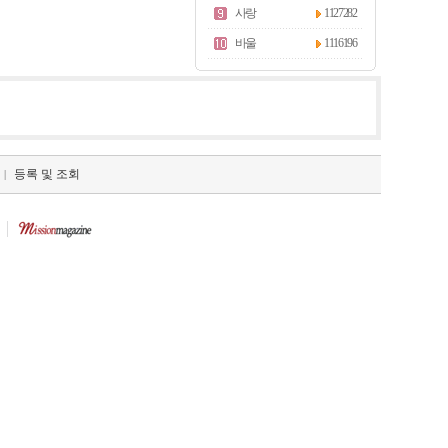
사랑
1127282
바울
1116196
등록 및 조회
|