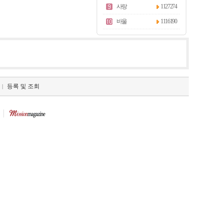
사랑
1127274
바울
1116190
등록 및 조회
|