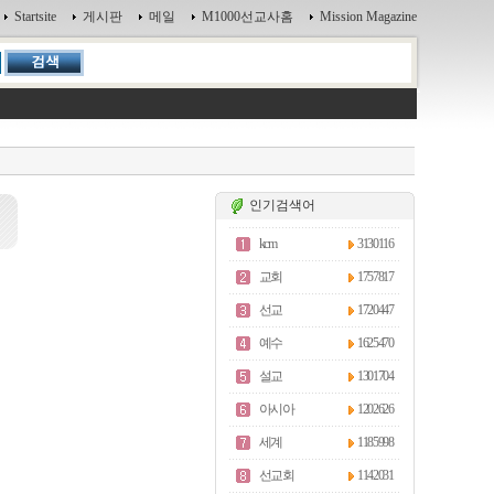
Startsite
게시판
메일
M1000선교사홈
Mission Magazine
인기검색어
kcm
3130116
교회
1757817
선교
1720447
예수
1625470
설교
1301704
아시아
1202626
세계
1185998
선교회
1142031