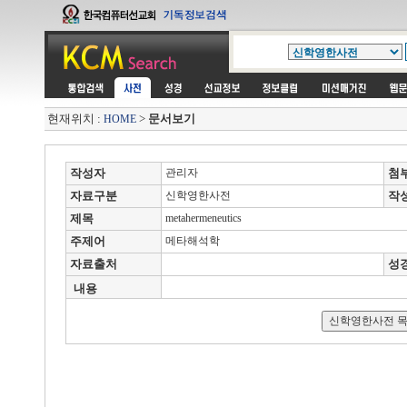
현재위치 :
>
문서보기
HOME
작성자
관리자
첨
자료구분
신학영한사전
작
제목
metahermeneutics
주제어
메타해석학
자료출처
성
내용