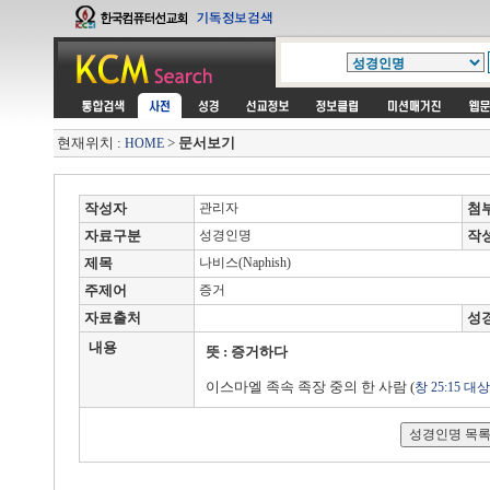
현재위치 :
>
문서보기
HOME
작성자
관리자
첨
자료구분
성경인명
작
제목
나비스(Naphish)
주제어
증거
자료출처
성
내용
뜻 : 증거하다
이스마엘 족속 족장 중의 한 사람 (
창 25:15
대상 