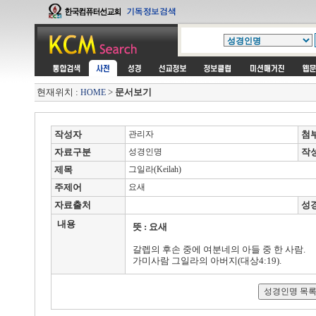
현재위치 :
>
문서보기
HOME
작성자
관리자
첨
자료구분
성경인명
작
제목
그일라(Keilah)
주제어
요새
자료출처
성
내용
뜻 : 요새
갈렙의 후손 중에 여분네의 아들 중 한 사람.
가미사람 그일라의 아버지(대상4:19).