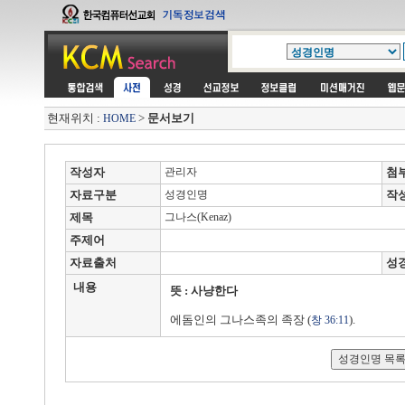
현재위치 :
>
문서보기
HOME
작성자
관리자
첨
자료구분
성경인명
작
제목
그나스(Kenaz)
주제어
자료출처
성
내용
뜻 : 사냥한다
에돔인의 그나스족의 족장 (
).
창 36:11