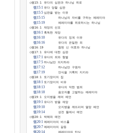
○렘15:1	유다의 심판과 하나님 위로

렘15:1
	유다 당할 심판

렘15:5
	심판을 받는 이유

렘15:15
	하나님의 자비를 구하는 예레미야

렘15:19
	예레미야를 위로하시는 하나님

○렘16:1	재앙의 선포

렘16:1
	혹독한 재앙

렘16:10
	유다의 징계 이유

렘16:16
	유다의 은밀한 죄

○렘16:19	참된 신 여호와 하나님

○렘17:1	유다에 대한 심판

렘17:1
	유다의 죄와 형벌

렘17:5
	하나님만 의지하라

렘17:12
	하나님만 구원자

렘17:19
	안식을 거룩히 지키라

○렘18:1	토기장이의 집

렘18:1
	토기장이의 비유

렘18:13
	유다의 악한 범죄

렘18:18
	음모자를 고발하는 예레미야

○렘19:1	오지병을 깨며 예언

렘19:1
	유다가 받을 재앙

렘19:10
	오지병을 깨뜨리며 멸망 예언

렘19:14
	성전 뜰에서 예언

○렘20:1	박해와 예언

렘20:1
	예레미야의 바스훌

렘20:7
	예레미야의 갈등

렘20:14
	예레미야의 탄식
