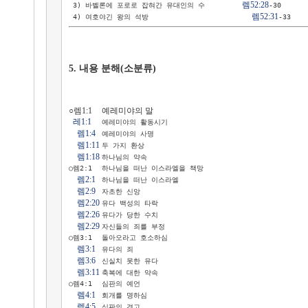
렘52:28
 3) 바벨론에 포로로 잡혀간 유대인의 수         
-30

렘52:31
 4) 여호야긴 왕의 석방                         
5. 내용 분해(소분류) 
○렘1:1 	예레미야의 말

레1:1
 	예레미야의 활동시기

렘1:4
 	예레미야의 사명

렘1:11
	두 가지 환상

렘1:18
	하나님의 약속

○렘2:1 	하나님을 떠난 이스라엘을 책망

렘2:1
 	하나님을 떠난 이스라엘

렘2:9
 	자초한 신앙

렘2:20
	유다 백성의 타락

렘2:26
	유다가 당한 수치

렘2:29
	자신들의 죄를 부정

○렘3:1 	돌아오라고 호소하심

렘3:1
 	유다의 죄

렘3:6
 	신실치 못한 유다

렘3:11
	축복에 대한 약속

○렘4:1 	심판의 예언

렘4:1
 	회개를 명하심

렘4:5
 	심판의 경고
