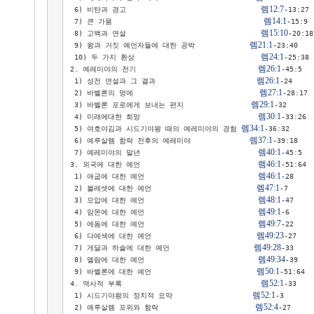
렘12:7
 6) 비탄과 경고                                
-13:27

렘14:1
 7) 큰 가뭄                                    
-15:9

렘15:10
 8) 고백과 연설                                
-20:18

렘21:1
 9) 왕과 거짓 예언자들에 대한 공박             
-23:40

렘24:1
 10) 두 가지 환상                              
-25:38

렘26:1
2. 예레미야의 전기                             
-45:5

렘26:1
 1) 성전 연설과 그 결과                        
-24

렘27:1
 2) 바벨론의 멍에                              
-28:17

렘29:1
 3) 바벨론 포로에게 보내는 편지                
-32

렘30:1
 4) 미래에대한 희망                            
-33:26

렘34:1
 5) 여호야김과 시드기야왕 때의 예레미야의 경험 
-36:32

렘37:1
 6) 예루살렘 함락 전후의 예레미야              
-39:18

렘40:1
 7) 예레미야의 말년                            
-45:5

렘46:1
3. 외국에 대한 예언                            
-51:64

렘46:1
 1) 애굽에 대한 예언                           
-28

렘47:1
 2) 블레셋에 대한 예언                         
-7

렘48:1
 3) 모압에 대한 예언                           
-47

렘49:1
 4) 암몬에 대한 예언                           
-6

렘49:7
 5) 에돔에 대한 예언                           
-22

렘49:23
 6) 다메섹에 대한 예언                         
-27

렘49:28
 7) 게달과 하솔에 대한 예언                    
-33

렘49:34
 8) 엘람에 대한 예언                           
-39

렘50:1
 9) 바벨론에 대한 예언                         
-51:64

렘52:1
4. 역사적 부록                                 
-33

렘52:1
 1) 시드기야왕의 정치적 요약                   
-3

렘52:4
 2) 예루살렘 포위와 함락                       
-27
