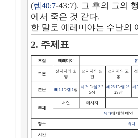
(
-43:7). 그 후의 그
렘40:7
에서 죽은 것 같다.
한 말로 예레미야는 수난의 
2. 주제표
초점
예레미야
유
선지자의 소
선지자의 심
선지자의 고
선
구분
명
판
통
">
-2
">
-
레 2:1
렘 2
레 26:1
렘 26
레 3
본문
">
장
레 1:1
렘 1
5장
29장
서언
메시지
주제
에 대한 예언
유다
장소
유다
시간