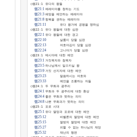
○렘21:1	유다의 왕들

렘21:1
	예레미야를 청하는 기도

렘21:3
	패망을 예언하는 예레미야

렘21:8
	항복을 권하는 예레미야

렘21:11
	유다 왕가에 공평을 명하심

○렘22:1	유다 왕들에 대한 심판

렘22:1
	유다 왕들에 대한 경고

렘22:10
	살룸이 당할 심판

렘22:13
	여호야김이 당할 심판

렘22:24
	고니야가 당할 심판

○렘23:1	메시야에 대한 예언

렘23:1
	거짓목자와 참목자

렘23:5
	하나님께서 일으키실 왕

렘23:9
	거짓 선지자에 대한 예언

렘23:23
	말씀하시는 여호와

렘23:33
	예언을 조롱하는 자들

○렘24:1	두 무화과 광주리

렘24:1
	무화과 두 광주리에 대한 환상

렘24:4
	좋은 무화과 뜻하는 의미

렘24:8
	나쁜 무화과가 뜻하는 의미

○렘25:1	포로 시대

렘25:1
	유다 멸망과 포로에 대한 예언

렘25:12
	바벨론의 멸망에 대한 예언

렘25:15
	열방의 멸망에 대한 예언

렘25:27
	피할 수 없는 하나님의 재앙

렘25:32
	재난의 형편
