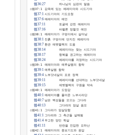
렘36:27
	하나님의 심판의 말씀

○렘37:1	감옥에 있는 예레미야와 시드기야

렘37:1
	시드기야의 기도요청

렘37:6
	예레미야의 예언

렘37:11
	토굴에 갇힌 예레미야

렘37:16
	바벨론 망할것 예언

○렘38:1	예레미야가 구덩이에서 살아남

렘38:1
	진흙 구덩이에 던지진 예레미야

렘38:7
	환관 에벳멜렉의 도움

렘38:14
	예레미야는 찾는 시드기야

렘38:17
	항복을 권고하는 예레미야

렘38:24
	예레미야를 걱정하는 시드기야

○렘39:1	예레미야와 예루살렘의 함락

렘39:1
	예루살렘 함락

렘39:4
	느부갓네살의 포로 정책

렘39:11
	예레미야를 선대하는 느부갓네살

렘39:15
	에벳멜렉의 구원을 약속

○렘40:1	예레미야가 도망감

렘40:1
	예레미야를 풀어준 느부사라단

렘40:7
	남은 백성들을 모으는 그다랴

렘40:13
	그다랴의 암살 음모

○렘41:1	그다랴가 암살당함

렘41:1
	그다랴와 그 측근들 살해됨

렘41:4
	무고한 양민 학살

렘41:11
	반란을 진압한 요하난

○렘42:1	예레미야의 중보기도와 응답
