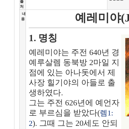
출
처
예레미야(Je
내
용
1. 명칭
예레미야는 주전 640년 경
예루살렘 동북방 2마일 지
점에 있는 아나돗에서 제
사장 힐기야의 아들로 출
생하였다.
그는 주전 626년에 예언자
로 부르심을 받았다(
렘1:
). 그때 그는 20세도 안되
2