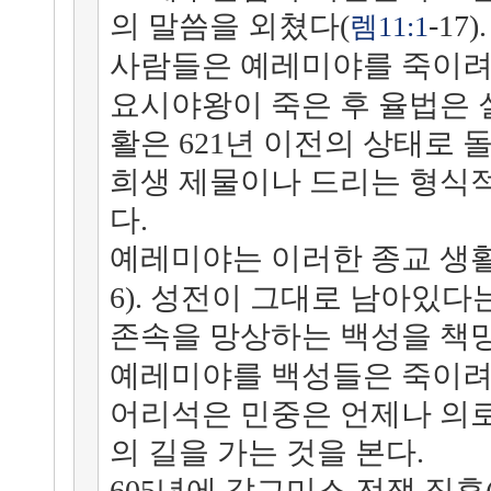
의 말씀을 외쳤다(
-1
렘11:1
사람들은 예레미야를 죽이려
요시야왕이 죽은 후 율법은 
활은 621년 이전의 상태로 돌
희생 제물이나 드리는 형식적
다.
예레미야는 이러한 종교 생
6). 성전이 그대로 남아있다
존속을 망상하는 백성을 책
예레미야를 백성들은 죽이려
어리석은 민중은 언제나 의
의 길을 가는 것을 본다.
605년에 갈그미스 전쟁 직후