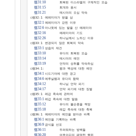
렘31:10
	회복된 이스라엘의 구체적인 모습

렘31:15
	회개와 용서

렘31:21
	메시야의 오심 약속

○렘32:1	예레미야가 받을 삼

렘32:1
	예레미야가 갇힌 이유

렘32:6
	아나돗에 있는 밭을 산 예레미야

렘32:16
	예레미야의 기도

렘32:26
	하나님께서 노하신 이유

○렘33:1	변경되지 않은 회복의 약속

렘33:1
	성읍의 재건

렘33:10
	유다의 회복된 모습

렘33:14
	메시야의 예언

렘33:19
	언약의 성취를 약속하심

○렘34:1:	왕과 백성에 대한 예언

렘34:1
	시드기야에 대한 경고

렘34:6
	예루살렘과 유다의 함락

렘34:12
	하나님 언약 파기

렘34:17
	언약 파기에 대한 징벌

○렘35:1	레갑 족속에 관하여

렘35:1
	레갑 족속에 대한 말씀

렘35:12
	유다의 불순종을 책망

렘35:18
	레갑 족속에 대한 축복

○렘36:1	예레미야의 예언을 받아쓴 바룩

렘36:1
	예언을 기록하는 바룩

렘36:9
	금식을 선포

렘36:11
	두려워하는 방백들

렘36:20
	여호야김의 패역한 행위
