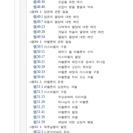
렘48:36
	모압을 위한 애가

렘48:40
	모압이 받을 형벌과 약속

○렘49:1	암몬에 관한 말씀

렘49:1
	암몬의 멸망에 대한 예언

렘49:7
	에돔의 멸망에 대한 예언

렘49:23
	다메섹의 멸망에 대한 예언

렘49:28
	게달과 하솔의 멸망에 대한 예언

렘49:34
	엘람의 멸망에 대한 예언

○렘50:1	바벨론에 관한 말씀

렘50:1
	이스라엘의 구원

렘50:11
	폐허가 될 바벨론의 수치

렘50:17
	이스라엘의 멸망

렘50:21
	바벨론에 패전으로 권세가 무너짐

렘50:29
	바벨론의 교만이 꺾여짐

렘50:33
	바벨론 패망과 이스라엘 구원

렘50:41
	바벨론을 치러 오는 자들

○렘51:1	바벨론의 운명

렘51:1
	바벨론의 심판하는 자들

렘51:5
	이스라엘의 구원

렘51:15
	우상숭배에 어리석음

렘51:20
	하나님의 도구 바벨론

렘51:25
	바벨론의 파멸

렘51:41
	바벨론의 멸망

렘51:50
	바벨론의 파멸

렘51:59
	패망에 대한 상징적 행동

○렘52:1	예루살렘의 멸망

렘52:1
	느부갓네살의 침공
