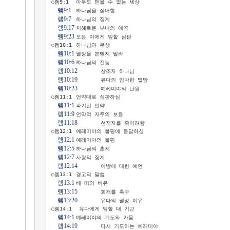
○렘9:1 	아무도 믿을 수 없는 세상

렘9:1
 	하나님을 싫어함

렘9:7
 	하나님의 징계

렘9:17
	지혜로운 부녀의 애곡

렘9:23
	모든 이에게 임할 심판

○렘10:1	하나님과 우상

렘10:1
	열방을 본받지 말라

렘10:6
	하나님의 전능

렘10:12
	창조자 하나님

렘10:19
	유다의 임박한 멸망

렘10:23
	예레미야의 탄원

○렘11:1	언약대로 심판하심

렘11:1
	파기된 언약

렘11:9
	언약적 저주의 보응

렘11:18
	선지자를 죽이려함

○렘12:1	예레미야의 불평에 응답하심

렘12:1
	예레미야의 불평

렘12:5
	하나님의 훈계

렘12:7
	사랑의 징계

렘12:14
	이방에 대한 예언

○렘13:1	경고의 말씀

렘13:1
	베 띠의 비유

렘13:15
	회개를 촉구

렘13:20
	유다의 멸망 이유

○렘14:1	 유다에게 임할 대 기근

렘14:1
	예레미야의 기도와 가뭄

렘14:19
	다시 기도하는 예레미야
