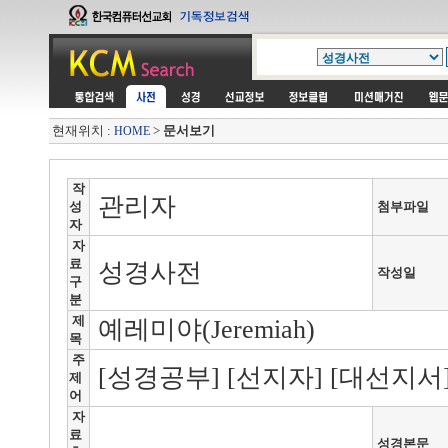
현재위치 :
>
문서보기
HOME
작
관리자
성
첨부파일
자
자
료
성경사전
작성일
구
분
제
예레미야(Jeremiah)
목
주
[성경공부] [선지자] [대선지서
제
어
자
료
성경본문