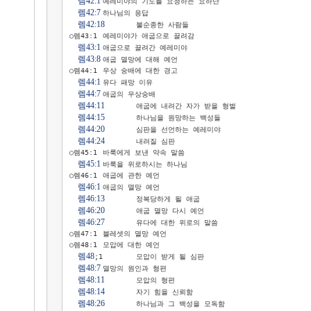
렘42:1
	예레미야의 기도를 요청하는 요하난

렘42:7
	하나님의 응답

렘42:18
	불순종한 사람들

○렘43:1	예레미야가 애굽으로 끌려감

렘43:1
	애굽으로 끌려간 예레미야

렘43:8
	애굽 멸망에 대해 예언

○렘44:1	우상 숭배에 대한 경고

렘44:1
	유다 패망 이유

렘44:7
	애굽의 우상숭배

렘44:11
	애굽에 내려간 자가 받을 형벌

렘44:15
	하나님을 원망하는 백성들

렘44:20
	심판을 선언하는 예레미야

렘44:24
	내려질 심판

○렘45:1	바룩에게 보낸 약속 말씀

렘45:1
	바룩을 위로하시는 하나님

○렘46:1	애굽에 관한 예언

렘46:1
	애굽의 멸망 예언

렘46:13
	정복당하게 될 애굽

렘46:20
	애굽 멸망 다시 예언

렘46:27
	유다에 대한 위로의 말씀

○렘47:1	블레셋의 멸망 예언

○렘48:1	모압에 대한 예언

렘48
;1	모압이 받게 될 심판

렘48:7
	멸망의 원인과 형편

렘48:11
	모압의 형편

렘48:14
	자기 힘을 신뢰함

렘48:26
	하나님과 그 백성을 모독함
