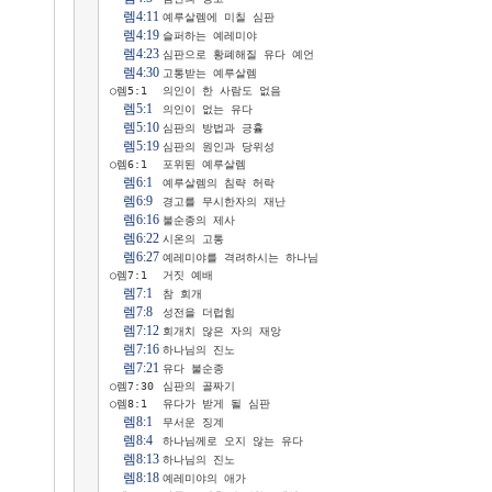
렘4:11
	예루살렘에 미칠 심판

렘4:19
	슬퍼하는 예레미야

렘4:23
	심판으로 황폐해질 유다 예언

렘4:30
	고통받는 예루살렘

○렘5:1 	의인이 한 사람도 없음

렘5:1
 	의인이 없는 유다

렘5:10
	심판의 방법과 긍휼

렘5:19
	심판의 원인과 당위성

○렘6:1 	포위된 예루살렘

렘6:1
 	예루살렘의 침략 허락

렘6:9
 	경고를 무시한자의 재난

렘6:16
	불순종의 제사

렘6:22
	시온의 고통

렘6:27
	예레미야를 격려하시는 하나님

○렘7:1 	거짓 예배

렘7:1
 	참 회개

렘7:8
 	성전을 더럽힘

렘7:12
	회개치 않은 자의 재앙

렘7:16
	하나님의 진노

렘7:21
	유다 불순종

○렘7:30	심판의 골짜기

○렘8:1 	유다가 받게 될 심판

렘8:1
 	무서운 징계

렘8:4
 	하나님께로 오지 않는 유다

렘8:13
	하나님의 진노

렘8:18
	예레미야의 애가
