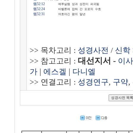
렘52:12
	예루살렘 성과 성전이 파괴됨

렘52:24
	바벨론에 잡혀 간 포로의 수효

렘52:31
	여호야긴 왕의 말년

>> 목차고리 :
성경사전
/
신학
대선지서 -
>> 참고고리 :
이
|
|
가
에스겔
다니엘
>> 연결고리 :
성경연구
,
구약
,