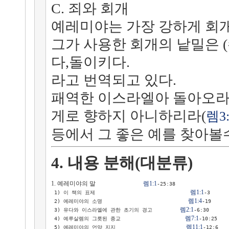
C. 죄와 회개
예레미야는 가장 강하게 회개
그가 사용한 회개의 낱밀은 
다,돌이키다.
라고 번역되고 있다.
패역한 이스라엘아 돌아오라 
게로 향하지 아니하리라(
렘3:
등에서 그 좋은 예를 찾아볼수
4. 내용 분해(대분류)
1. 예레미야의 말                               
렘1:1
-25:38

렘1:1
 1) 이 책의 표제                               
-3

렘1:4
 2) 예레미야의 소명                            
-19

렘2:1
 3) 유다와 이스라엘에 관한 초기의 경고         
-6:30

렘7:1
 4) 예루살렘의 그릇된 종교                     
-10:25

렘11:1
 5) 예레미야의 언약 지지                       
-12:6
