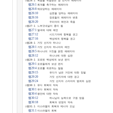
○렘26:1	목숨을 위협받는 참 선지자 예레미야

렘26:1
	회개를 촉구하는 예레미야

렘26:8
	체포당하는 예레미야

렘26:10
	심문을 당하는 예레미야

렘26:16
	장로들의 예레미야 변호

렘26:20
	우리야의 예언과 죽음

○렘27:1	느부갓네살이 종이 됨

렘27:1
	열국에 대해 예언

렘27:12
	시드기야에 항복을 권고

렘27:16
	백성에게 항복을 권고

○렘28:1	거짓 선지자 하나냐

렘28:1
	거짓 선지자 하나야의 예언

렘28:5
	하나냐의 거짓을 밝힌 예레미야

렘28:12
	하나냐에 대한 심판

○렘29:1	포로된 백성에게 보낸 편지

렘29:1
	포로들에게 보낸 편지

렘29:4
	포로를 위로하는 말씀

렘29:15
	유다가 남은 거민에 대한 징벌

렘29:20
	거짓 선지자에 대한 경고

렘29:24
	거짓 선지자 스마야의 범죄와 심판

○렘30:1	유다 회복의 약속

렘30:1
	유다 회복의 약속

렘30:4
	평안에 대한 약속

렘30:12
	하나님의 능력으로 구원 얻음

렘30:18
	회복과 번영의 약속

○렘31:1	이스라엘의 회복과 메시야 오심

렘31:1
	이스라엘의 회복
