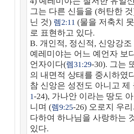
4) 예레미야는 철저한 유일
그는 다른 신들을 (허탄한 것
닌 것)
(물을 저축치 
렘2:11
로 표현하고 있다.
B. 개인적, 정신적, 신앙강조
예레미야는 어느 예언자 보다
언자이다(
-30). 그
렘31:29
의 내면적 상태를 중시하였다
참 신앙은 성전도 아니고 제 
-24), 가나안 이라는 땅도 
1
니며 (
-26) 오로지 
렘9:25
다하여 하나님을 사랑하는 것
있다.