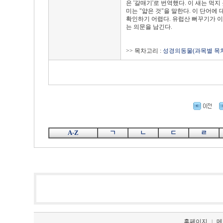
은 '갈매기'로 번역했다. 이 새는 먹
미는 "얇은 것"을 말한다. 이 단어에
확인하기 어렵다. 유럽산 뻐꾸기가 
는 의문을 남긴다.
>> 목차고리 :
성경의동물(과목별 목차
A-Z
ㄱ
ㄴ
ㄷ
ㄹ
홈페이지
메
|