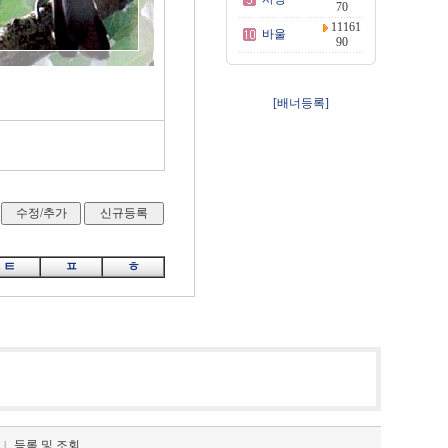
70
11161
바울
90
[배너등록]
ㅌ
ㅍ
ㅎ
등록 및 조회
|