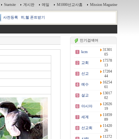
Startsite
게시판
메일
M1000선교사홈
Mission Magazine
사전등록
히,헬 폰트받기
인기검색어
31301
kcm
05
17578
교회
13
17204
선교
44
16254
예수
61
13017
설교
02
12026
아시아
19
11859
세계
89
11420
선교회
26
11272
사랑