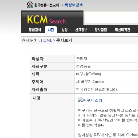
현재위치 :
>
문서보기
HOME
작성자
관리자
자료구분
성경동물
제목
뻐꾸기(Cuckoo)
주제어
새 뻐꾸기 Cuckoo
자료출처
한국컴퓨터선교회(KCM)
내용
뻐꾸기 소리
뻐꾸기는 단독으로 생활하고 스스로 둥
지에 1-3개의 알을 낳고 다른 둥지들 
어미로부터 20-23일간 먹이를 받아
이를 받아먹는다.
영어성경 KJV에서만 두 차례 'Cucko