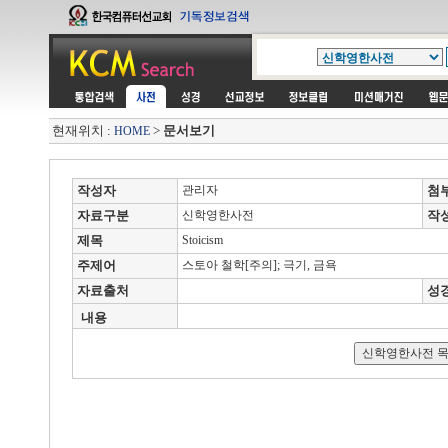
현재위치 :
>
문서보기
HOME
작성자
관리자
첨
자료구분
신학영한사전
작
제목
Stoicism
주제어
스토아 철학[주의]; 극기, 금욕
자료출처
성
내용