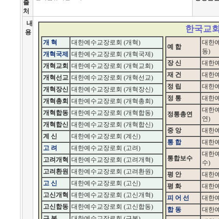
출
처
내
한국교회
용
개 혁
대한예수교장로회 (개혁)
대한예
예 합
동)
개혁국제
대한예수교장로회 (개혁국제)
장 신
대한예
개혁교회
대한예수교장로회 (개혁교회)
재 건
대한예
개혁선교
대한예수교장로회 (개혁선교)
정 립
대한예
개혁장신
대한예수교장로회 (개혁장신)
정 통
대한예
개혁총회
대한예수교장로회 (개혁총회)
대한예
개혁합동
대한예수교장로회 (개혁합동)
정통총연
연)
개혁합신
대한예수교장로회 (개혁합신)
중 앙
대한예
계 신
대한예수교장로회 (계신)
통 합
대한예
고 려
대한예수교장로회 (고려)
대한예
통합보수
고려개혁
대한예수교장로회 (고려개혁)
수)
고려환원
대한예수교장로회 (고려환원)
평 안
대한예
고 신
대한예수교장로회 (고신)
평 화
대한예
고신개혁
대한예수교장로회 (고신개혁)
피 어 선
대한예
고신합동
대한예수교장로회 (고신합동)
합 동
대한예
근 본
대한예수교장로회 (근본)