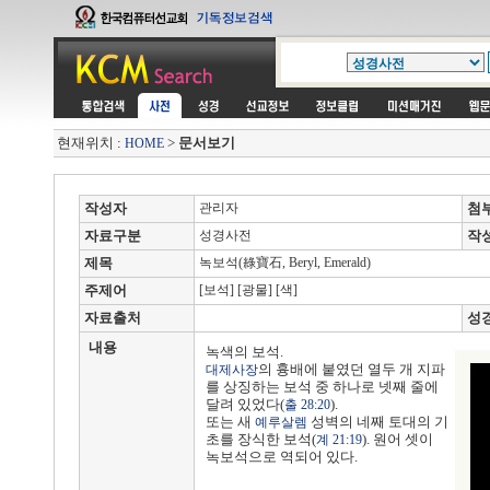
현재위치 :
>
문서보기
HOME
작성자
관리자
첨
자료구분
성경사전
작
제목
녹보석(綠寶石, Beryl, Emerald)
주제어
[보석] [광물] [색]
자료출처
성
내용
녹색의 보석.
의 흉배에 붙였던 열두 개 지파
대제사장
를 상징하는 보석 중 하나로 넷째 줄에
달려 있었다(
).
출 28:20
또는 새
성벽의 네째 토대의 기
예루살렘
초를 장식한 보석(
). 원어 셋이
계 21:19
녹보석으로 역되어 있다.