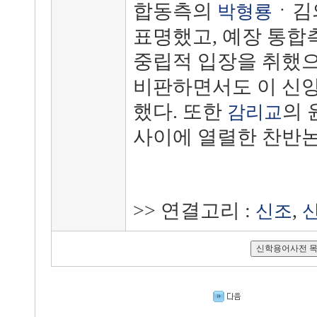
합동측의
ㆍ김
박형룡
표명했고, 예장 통합
중립적 입장을 취했
비판하면서도 이 신
했다. 또한
의
감리교
사이에 열렬한 찬반논
>> 연결고리 :
,
신조