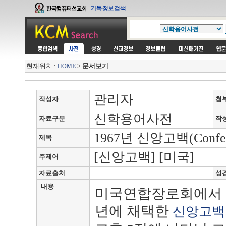
현재위치 :
>
문서보기
HOME
관리자
작성자
첨
신학용어사전
자료구분
작
1967년 신앙고백(Confessi
제목
[신앙고백] [미국]
주제어
자료출처
성
내용
미국연합장로회에서 1
년에 채택한
신앙고백