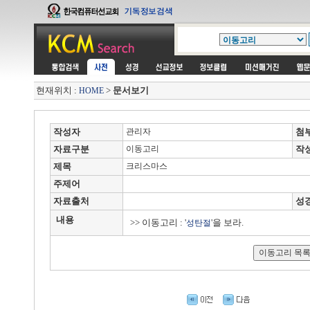
현재위치 :
>
문서보기
HOME
작성자
관리자
첨
자료구분
이동고리
작
제목
크리스마스
주제어
자료출처
성
내용
>> 이동고리 : '
'을 보라.
성탄절