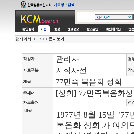
현재위치 :
>
문서보기
HOME
관리자
작성자
첨
지식사전
자료구분
작
77민족 복음화 성회
제목
[성회] 77민족복음화
주제어
자료출처
성
내용
1977년 8월 15일 '7
복음화 성회'가 여의