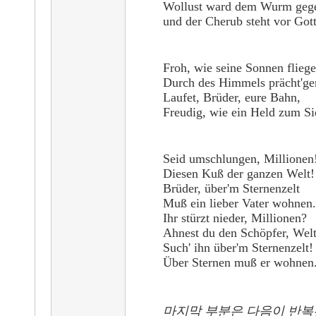
Wollust ward dem Wurm geg
und der Cherub steht vor Gott
Froh, wie seine Sonnen flieg
Durch des Himmels prächt'ge
Laufet, Brüder, eure Bahn,
Freudig, wie ein Held zum Si
Seid umschlungen, Millionen
Diesen Kuß der ganzen Welt!
Brüder, über'm Sternenzelt
Muß ein lieber Vater wohnen.
Ihr stürzt nieder, Millionen?
Ahnest du den Schöpfer, Wel
Such' ihn über'm Sternenzelt!
Über Sternen muß er wohnen
마지막 부분은 다음이 반복