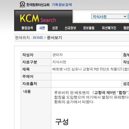
현재위치 :
>
문서보기
HOME
작성자
관리자
첨
자료구분
지식사전
작
제목
베토벤 나인 심포니 교향곡 9번 D단조 작품125 [합
주제어
자료출처
성
내용
루트비히 판 베토벤의 《
교향곡 제9번 "합창"
합창을 도입했으며 여기에서 별칭이 유래했다.
환희의 송가에서 따왔다.
구성