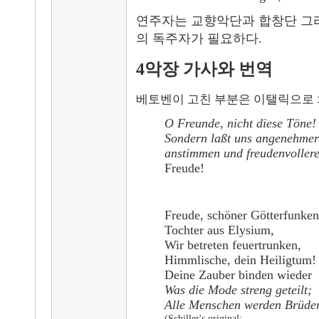
연주자는
교향악단
과
합창단
그
의 독주자가 필요하다
.
4악장 가사와 번역
베토벤이 고친 부분은 이탤릭으로 
O Freunde, nicht diese Töne!
Sondern laßt uns angenehmer
anstimmen und freudenvollere
Freude!
Freude, schöner Götterfunken
Tochter aus Elysium,
Wir betreten feuertrunken,
Himmlische, dein Heiligtum!
Deine Zauber binden wieder
Was die Mode streng geteilt;
Alle Menschen werden Brüder
(Schiller's original: