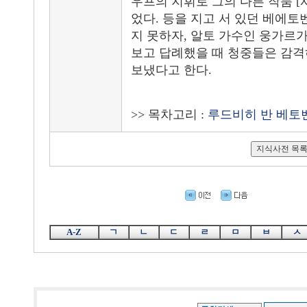
우프의 지휘로 그의 다른 작품 [서
었다. 등을 지고 서 있던 베에
지 못하자, 알토 가수인 웅가르가
보고 답례했을 때 청중들은 감격
보냈다고 한다.
>> 목차고리 :
루드비히 반 베토
A-Z
ㄱ
ㄴ
ㄷ
ㄹ
ㅁ
ㅂ
ㅅ