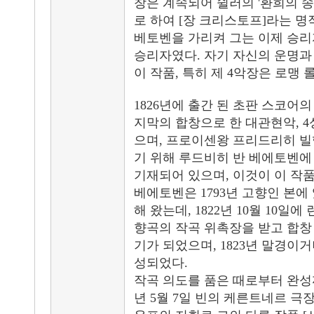
창은 계속되어 쉴러의 '환희의 송
로 하여 [장 크리스토프]라는 명작을 
베토벤을 가리켜 그는 이제 승리
승리자였다. 자기 자신의 운명과
이 작품, 특히 제 4악장은 로맹 
1826년에 출간 된 초판 스코어의
지막의 합창으로 한 대관현악, 4
으며, 프로이센왕 프리드리히 빌
기 위해 루드비히 반 베에토벤에 
기재되어 있으며, 이것이 이 작품
베에토벤은 1793년 고향인 본에
해 왔는데, 1822년 10월 10일
향곡의 작곡 위촉장을 받고 합창
기가 되었으며, 1823년 말경이거
성되었다.
작곡 의도를 품은 때로부터 완성까지
년 5월 7일 빈의 케른트네르 