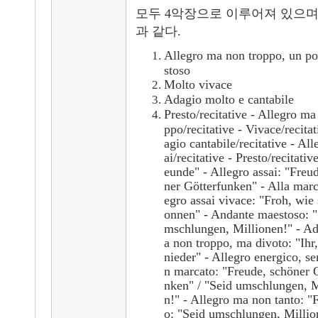
모두 4악장으로 이루어져 있으며
과 같다.
Allegro ma non troppo, un p
stoso
Molto vivace
Adagio molto e cantabile
Presto/recitative - Allegro ma
ppo/recitative - Vivace/recita
agio cantabile/recitative - All
ai/recitative - Presto/recitativ
eunde" - Allegro assai: "Freu
ner Götterfunken" - Alla marc
egro assai vivace: "Froh, wie 
onnen" - Andante maestoso: "
mschlungen, Millionen!" - A
a non troppo, ma divoto: "Ihr,
nieder" - Allegro energico, s
n marcato: "Freude, schöner 
nken" / "Seid umschlungen, M
n!" - Allegro ma non tanto: "
o: "Seid umschlungen, Millio