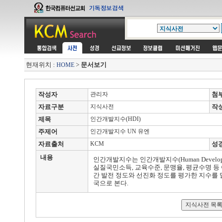
현재위치 :
>
문서보기
HOME
작성자
관리자
첨
자료구분
지식사전
작
제목
인간개발지수(HDI)
주제어
인간개발지수 UN 유엔
자료출처
KCM
성
내용
인간개발지수는 인간개발지수(Human Developmen
실질국민소득, 교육수준, 문맹율, 평균수명 등
간 발전 정도와 선진화 정도를 평가한 지수를 말
국으로 본다.